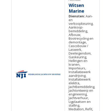
Witsen
Marine
Diensten:
Aan-
en
verkoopkeuring,
Aankoop-
bemiddeling,
Afbouw,
Bootrecycling en
demontage,
Cascobouw /
Laswerk,
Deeleigendom,
Gaskeuring,
Hellingen en
kranen,
Importeurs,
Installatiewerk
aandrijving,
Installatiewerk
elektra,
Jachtbemiddeling,
Jachtontwerp en
engineering,
Jachtverhuur,
Ligplaatsen en
stalling,
Mediation, Refit,