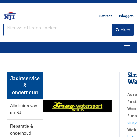
Contact
Inloggen
Si
Jachtservice
Wa
&
onderhoud
Adre
Pos
Alle leden van
Woo
de NJI
E-ma
sira
Reparatie &
Web
onderhoud
https