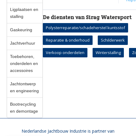
Ligplaatsen en
De diensten van Sirag Watersport
stalling
Polysterreparatie/schadeherstel kuntsstof
Gaskeuring
Reparatie & onderhoud
Schilderwerk
Jachtverhuur
Verkoop onderdelen
Winterstalling
Z
Toebehoren,
onderdelen en
accessoires
Jachtontwerp
en engineering
Bootrecycling
en demontage
Nederlandse Jachtbouw Industrie is partner van