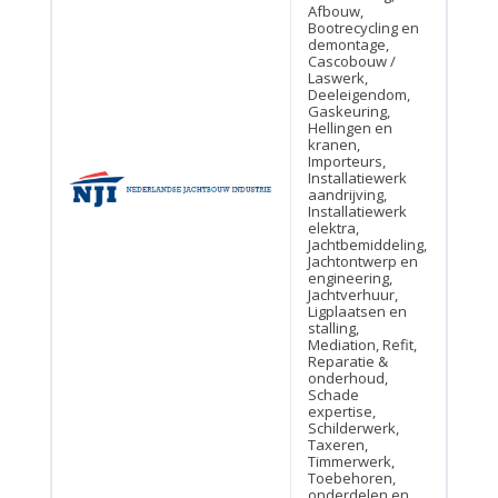
Afbouw,
Bootrecycling en
demontage,
Cascobouw /
Laswerk,
Deeleigendom,
Gaskeuring,
Hellingen en
kranen,
Importeurs,
Installatiewerk
aandrijving,
Installatiewerk
elektra,
Jachtbemiddeling,
Jachtontwerp en
engineering,
Jachtverhuur,
Ligplaatsen en
stalling,
Mediation, Refit,
Reparatie &
onderhoud,
Schade
expertise,
Schilderwerk,
Taxeren,
Timmerwerk,
Toebehoren,
onderdelen en