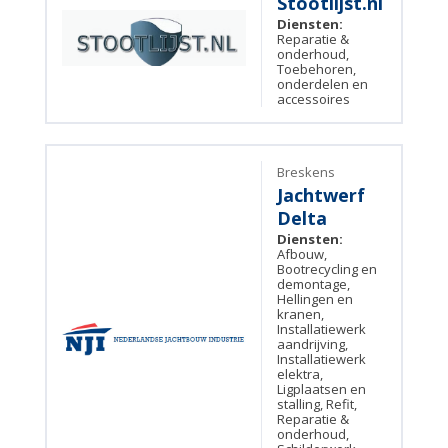
Stootlijst.nl
Diensten:
Reparatie &
onderhoud,
Toebehoren,
onderdelen en
accessoires
Breskens
Jachtwerf
Delta
Diensten:
Afbouw,
Bootrecycling en
demontage,
Hellingen en
kranen,
Installatiewerk
aandrijving,
Installatiewerk
elektra,
Ligplaatsen en
stalling, Refit,
Reparatie &
onderhoud,