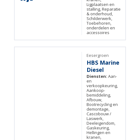
Ligplaatsen en
stalling, Reparatie
& onderhoud,
Schilderwerk,
Toebehoren,
onderdelen en
accessoires
Eesergroen
HBS Marine
Diesel
Diensten:
Aan-
en
verkoopkeuring,
Aankoop-
bemiddeling,
Afbouw,
Bootrecycling en
demontage,
Cascobouw /
Laswerk,
Deeleigendom,
Gaskeuring,
Hellingen en
kranen,