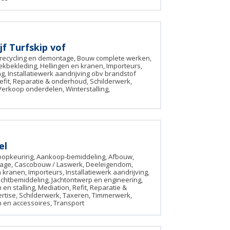
f Turfskip vof
recycling en demontage, Bouw complete werken,
kbekleding, Hellingen en kranen, Importeurs,
ng, Installatiewerk aandrijving obv brandstof
efit, Reparatie & onderhoud, Schilderwerk,
rkoop onderdelen, Winterstalling,
el
oopkeuring, Aankoop-bemiddeling, Afbouw,
tage, Cascobouw / Laswerk, Deeleigendom,
kranen, Importeurs, Installatiewerk aandrijving,
Jachtbemiddeling, Jachtontwerp en engineering,
 en stalling, Mediation, Refit, Reparatie &
tise, Schilderwerk, Taxeren, Timmerwerk,
en accessoires, Transport