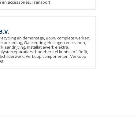
en accessoires, Transport
B.V.
recycling en demontage, Bouw complete werken,
kbekleding, Gaskeuring, Hellingen en kranen,
k aandrijving, Installatiewerk elektra,
Polysterreparatie/schadeherstel kuntsstof, Refit,
 Schilderwerk, Verkoop componenten, Verkoop
ng