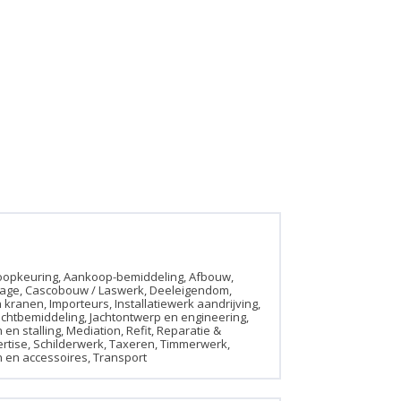
oopkeuring, Aankoop-bemiddeling, Afbouw,
tage, Cascobouw / Laswerk, Deeleigendom,
kranen, Importeurs, Installatiewerk aandrijving,
Jachtbemiddeling, Jachtontwerp en engineering,
 en stalling, Mediation, Refit, Reparatie &
tise, Schilderwerk, Taxeren, Timmerwerk,
en accessoires, Transport