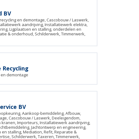
d BV
recycling en demontage, Cascobouw / Laswerk,
allatiewerk aandrijving, Installatiewerk elektra,
ing, Ligplaatsen en stalling, onderdelen en
ratie & onderhoud, Schilderwerk, Timmerwerk,
 Recycling
g en demontage
ervice BV
oopkeuring, Aankoop-bemiddeling, Afbouw,
tage, Cascobouw / Laswerk, Deeleigendom,
kranen, Importeurs, Installatiewerk aandrijving,
Jachtbemiddeling, Jachtontwerp en engineering,
 en stalling, Mediation, Refit, Reparatie &
tise, Schilderwerk, Taxeren, Timmerwerk,