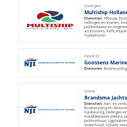
Harlingen
Multiship Hollan
Diensten:
Afbouw, Boot
Hellingen en kranen, Inst
Jachtontwerp en engineer
accessoires, Refit, Repa
Toebehoren
Heijen (l)
Goossens Marine
Diensten:
Bootrecyclin
Sneek
Brandsma Jachts
Diensten:
Aan- en verk
Bootrecycling en demon
Gaskeuring, Hellingen en 
Installatiewerk elektra, 
Jachtverhuur, Ligplaatsen
onderhoud, Schade exper