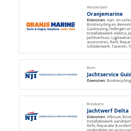
Amsterdam
Oranjemarine
Diensten:
Aan- en verk
Bootrecycling en demon
Gaskeuring, Hellingen en 
Installatiewerk elektra, 
Jachtverhuur, Ligplaatse
accessoires, Refit, Repa
Schilderwerk, Taxeren, 
Born
Jachtservice Gui
Diensten:
Bootrecyclin
Breskens
Jachtwerf Delta
Diensten:
Afbouw, Bootr
Installatiewerk aandrijvin
Refit, Reparatie & onde
onderdelen en accessoi