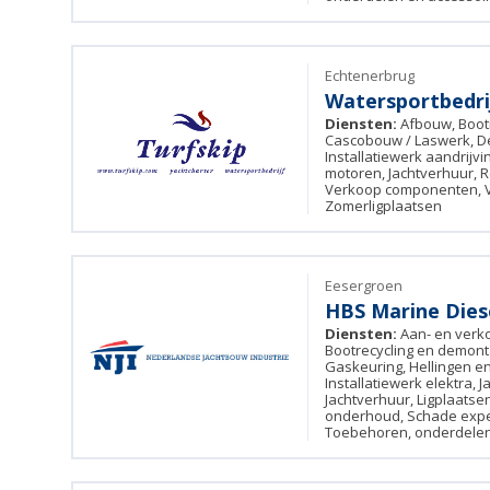
Echtenerbrug
Watersportbedrij
Diensten:
Afbouw, Boot
Cascobouw / Laswerk, De
Installatiewerk aandrijvi
motoren, Jachtverhuur, R
Verkoop componenten, Ve
Zomerligplaatsen
Eesergroen
HBS Marine Dies
Diensten:
Aan- en verk
Bootrecycling en demon
Gaskeuring, Hellingen en 
Installatiewerk elektra, 
Jachtverhuur, Ligplaatsen
onderhoud, Schade exper
Toebehoren, onderdelen 