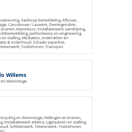
oopkeuring, Aankoop-bemiddeling, Afbouw,
tage, Cascobouw / Laswerk, Deeleigendom,
kranen, Importeurs, Installatiewerk aandrijving,
Jachtbemiddeling, Jachtontwerp en engineering,
n en stalling, Mediation, onderdelen en
ratie & onderhoud, Schade expertise,
Timmerwerk, Toebehoren, Transport
do Willems
g en demontage
ecycling en demontage, Hellingen en kranen,
g, Installatiewerk elektra, Ligplaatsen en stalling,
rhoud, Schilderwerk, Timmerwerk, Toebehoren,
res