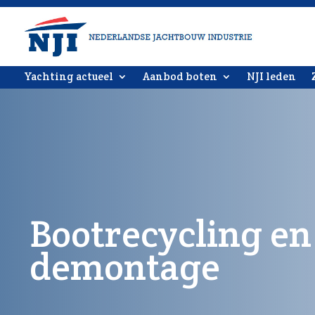
Yachting actueel
Aanbod boten
NJI leden
Bootrecycling en
demontage