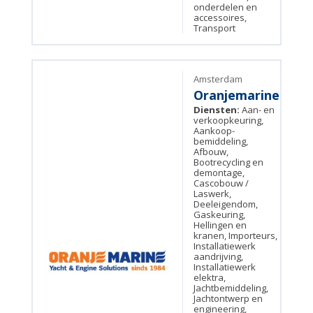
onderdelen en
accessoires,
Transport
Amsterdam
Oranjemarine
Diensten:
Aan- en
verkoopkeuring,
Aankoop-
bemiddeling,
Afbouw,
Bootrecycling en
demontage,
Cascobouw /
Laswerk,
Deeleigendom,
Gaskeuring,
Hellingen en
kranen, Importeurs,
Installatiewerk
aandrijving,
Installatiewerk
elektra,
Jachtbemiddeling,
Jachtontwerp en
engineering,