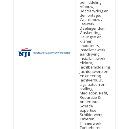
bemiddeling,
Afbouw,
Bootrecycling en
demontage,
Cascobouw /
Laswerk,
Deeleigendom,
Gaskeuring,
Hellingen en
kranen,
Importeurs,
Installatiewerk
aandrijving,
Installatiewerk
elektra,
Jachtbemiddeling,
Jachtontwerp en
engineering,
Jachtverhuur,
Ligplaatsen en
stalling,
Mediation, Refit,
Reparatie &
onderhoud,
Schade
expertise,
Schilderwerk,
Taxeren,
Timmerwerk,
Toebehoren,