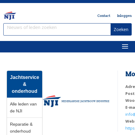
Contact
Inloggen
Mo
Jachtservice
&
Adre
onderhoud
Pos
Woo
Alle leden van
E-ma
de NJI
info
Web
Reparatie &
http
onderhoud