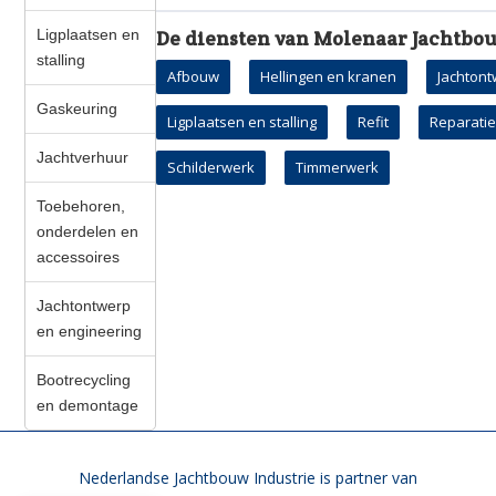
Ligplaatsen en
De diensten van Molenaar Jachtbo
stalling
Afbouw
Hellingen en kranen
Jachtont
Gaskeuring
Ligplaatsen en stalling
Refit
Reparati
Jachtverhuur
Schilderwerk
Timmerwerk
Toebehoren,
onderdelen en
accessoires
Jachtontwerp
en engineering
Bootrecycling
en demontage
Nederlandse Jachtbouw Industrie is partner van