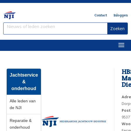
Contact
Inloggen
HB
Jachtservice
Ma
&
Die
onderhoud
Adre
Alle leden van
Dorp
de NJI
Pos
9537
Reparatie &
Woo
onderhoud
Eese