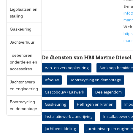
E-ma
Ligplaatsen en
info
stalling
mari
Web
Gaskeuring
http
marin
Jachtverhuur
Toebehoren,
De diensten van HBS Marine Diesel
onderdelen en
Aan- en verkoopkeuring
Aankoop-bemidde
accessoires
Afbouw
Bootrecycling en demontage
Jachtontwerp
en engineering
Cascobouw / Laswerk
Deeleigendom
Bootrecycling
Gaskeuring
Hellingen en kranen
Impo
en demontage
Installatiewerk aandrijving
Installatiewerk 
Jachtbemiddeling
Jachtontwerp en engineer