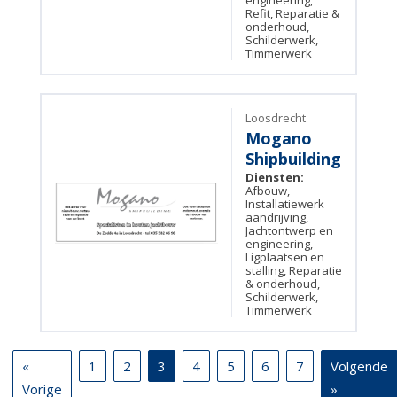
engineering,
Refit, Reparatie &
onderhoud,
Schilderwerk,
Timmerwerk
Loosdrecht
Mogano
Shipbuilding
Diensten:
Afbouw,
Installatiewerk
aandrijving,
Jachtontwerp en
engineering,
Ligplaatsen en
stalling, Reparatie
& onderhoud,
Schilderwerk,
Timmerwerk
«
1
2
3
4
5
6
7
Volgende
Vorige
»