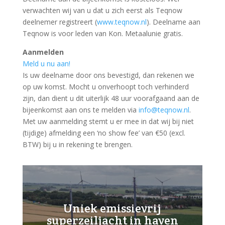
verwachten wij van u dat u zich eerst als Teqnow
deelnemer registreert (
www.teqnow.nl
). Deelname aan
Teqnow is voor leden van Kon. Metaalunie gratis.
Aanmelden
Meld u nu aan!
Is uw deelname door ons bevestigd, dan rekenen we
op uw komst. Mocht u onverhoopt toch verhinderd
zijn, dan dient u dit uiterlijk 48 uur voorafgaand aan de
bijeenkomst aan ons te melden via
info@teqnow.nl
.
Met uw aanmelding stemt u er mee in dat wij bij niet
(tijdige) afmelding een ‘no show fee’ van €50 (excl.
BTW) bij u in rekening te brengen.
Uniek emissievrij
superzeiljacht in haven