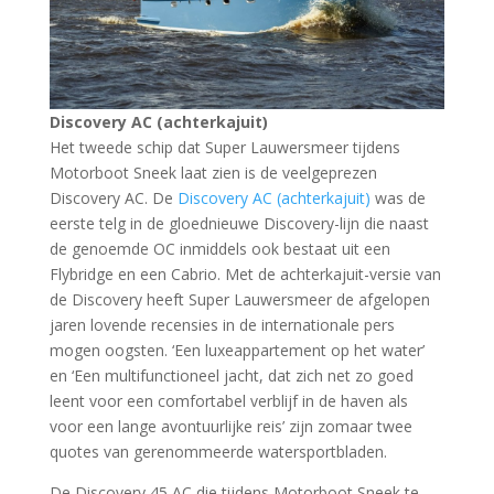
Discovery AC (achterkajuit)
Het tweede schip dat Super Lauwersmeer tijdens
Motorboot Sneek laat zien is de veelgeprezen
Discovery AC. De
Discovery AC (achterkajuit)
was de
eerste telg in de gloednieuwe Discovery-lijn die naast
de genoemde OC inmiddels ook bestaat uit een
Flybridge en een Cabrio. Met de achterkajuit-versie van
de Discovery heeft Super Lauwersmeer de afgelopen
jaren lovende recensies in de internationale pers
mogen oogsten. ‘Een luxeappartement op het water’
en ‘Een multifunctioneel jacht, dat zich net zo goed
leent voor een comfortabel verblijf in de haven als
voor een lange avontuurlijke reis’ zijn zomaar twee
quotes van gerenommeerde watersportbladen.
De Discovery 45 AC die tijdens Motorboot Sneek te