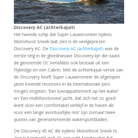
Discovery AC (achterkajuit)
Het tweede schip dat Super Lauwersmeer tijdens
Motorboot Sneek laat zien is de veelgeprezen
Discovery AC. De
Discovery AC (achterkajuit)
was de
eerste telg in de gloednieuwe Discovery-lijn die naast
de genoemde OC inmiddels ook bestaat uit een
Flybridge en een Cabrio. Met de achterkajuit-versie van
de Discovery heeft Super Lauwersmeer de afgelopen
jaren lovende recensies in de internationale pers
mogen oogsten. ‘Een luxeappartement op het water’
en ‘Een multifunctioneel jacht, dat zich net zo goed
leent voor een comfortabel verblijf in de haven als
voor een lange avontuurlijke reis’ zijn zomaar twee
quotes van gerenommeerde watersportbladen.
De Discovery 45 AC die tijdens Motorboot Sneek te
zien is kenmerkt zich als een echt familieschip dat