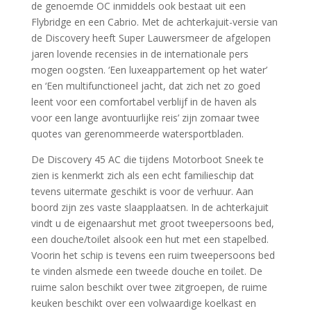
de genoemde OC inmiddels ook bestaat uit een
Flybridge en een Cabrio. Met de achterkajuit-versie van
de Discovery heeft Super Lauwersmeer de afgelopen
jaren lovende recensies in de internationale pers
mogen oogsten. ‘Een luxeappartement op het water’
en ‘Een multifunctioneel jacht, dat zich net zo goed
leent voor een comfortabel verblijf in de haven als
voor een lange avontuurlijke reis’ zijn zomaar twee
quotes van gerenommeerde watersportbladen.
De Discovery 45 AC die tijdens Motorboot Sneek te
zien is kenmerkt zich als een echt familieschip dat
tevens uitermate geschikt is voor de verhuur. Aan
boord zijn zes vaste slaapplaatsen. In de achterkajuit
vindt u de eigenaarshut met groot tweepersoons bed,
een douche/toilet alsook een hut met een stapelbed.
Voorin het schip is tevens een ruim tweepersoons bed
te vinden alsmede een tweede douche en toilet. De
ruime salon beschikt over twee zitgroepen, de ruime
keuken beschikt over een volwaardige koelkast en