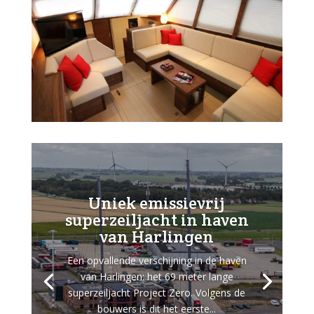
Uniek emissievrij
superzeiljacht in haven
van Harlingen
Een opvallende verschijning in de haven
van Harlingen: het 69 meter lange
superzeiljacht Project Zero. Volgens de
bouwers is dit het eerste...