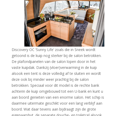
Discovery OC ‘Sunny Life’ zoals die in Sneek wordt
getoond is de kuip nog sterker bij de salon betrokken.
De plafondpanelen van de salon lopen door in het
vaste kuipdak. Dankzij (vloer)verwarming in de kuip
alsook een tent is deze volledig af te sluiten en wordt
deze ook bij minder weer prachtig bij de salon
betrokken. Speciaal voor dit model is de rechte bank
achterin de kuip omgebouwd tot een U-bank en kunt u
aan boord genieten van een enorme salon. Het schip is
daarmee uitermate geschikt voor een lang verblijf aan
boord. Wat daar tevens aan bijdraagt zijn de grote
eigenaarshut, de separate douche- en toiletcel alsook