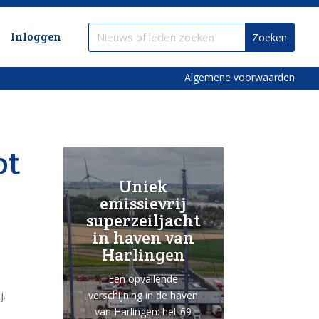
Inloggen
Algemene voorwaarden
ot
Uniek
emissievrij
superzeiljacht
in haven van
Harlingen
Een opvallende
verschijning in de haven
j.
van Harlingen: het 69