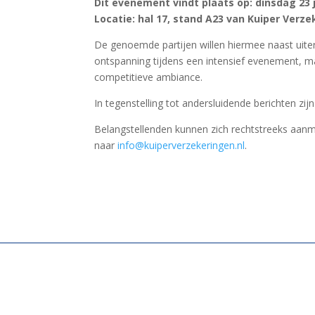
Dit evenement vindt plaats op: dinsdag 23 j
Locatie: hal 17, stand A23 van Kuiper Verz
De genoemde partijen willen hiermee naast uite
ontspanning tijdens een intensief evenement, m
competitieve ambiance.
In tegenstelling tot andersluidende berichten zij
Belangstellenden kunnen zich rechtstreeks aanm
naar
info@kuiperverzekeringen.nl
.