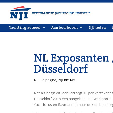
Yachting actueel
Aanbod boten
NJI leden
NL Exposanten 
Düsseldorf
NJI Lid pagina
,
NJI nieuws
Net als begin dit jaar verzorgt Kuiper Verzeker
Düsseldorf 2018 een aangeklede netwerkborrel. 
Yachtfocus en Raymarine, maar ook de beursorga