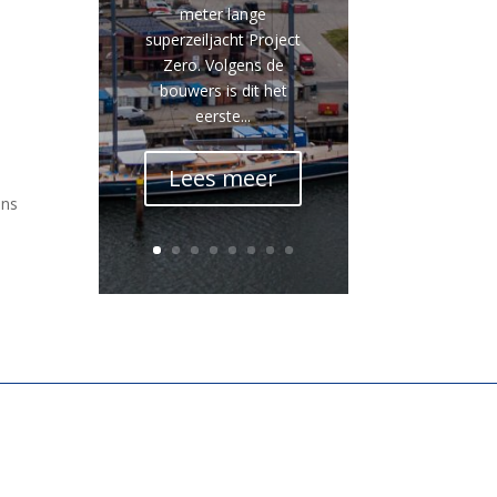
meter lange
superzeiljacht Project
Zero. Volgens de
bouwers is dit het
eerste...
.
Lees meer
ens