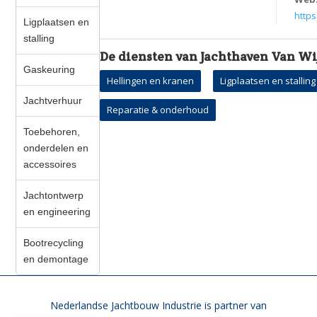
http
Ligplaatsen en
stalling
De diensten van Jachthaven Van 
Gaskeuring
Hellingen en kranen
Ligplaatsen en stalling
Jachtverhuur
Reparatie & onderhoud
Toebehoren,
onderdelen en
accessoires
Jachtontwerp
en engineering
Bootrecycling
en demontage
Nederlandse Jachtbouw Industrie is partner van