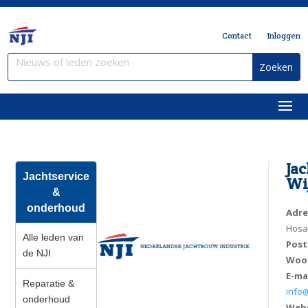
Contact
Inloggen
Ja
Jachtservice
Wi
&
onderhoud
Adre
Hosa
Alle leden van
Pos
de NJI
Woo
E-ma
Reparatie &
info
onderhoud
Web