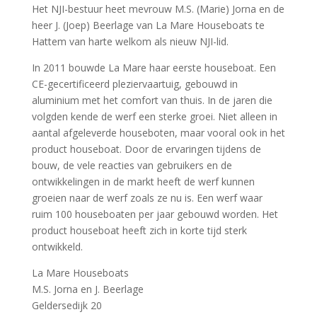
Het NJI-bestuur heet mevrouw M.S. (Marie) Jorna en de
heer J. (Joep) Beerlage van La Mare Houseboats te
Hattem van harte welkom als nieuw NJI-lid.
In 2011 bouwde La Mare haar eerste houseboat. Een
CE-gecertificeerd pleziervaartuig, gebouwd in
aluminium met het comfort van thuis. In de jaren die
volgden kende de werf een sterke groei. Niet alleen in
aantal afgeleverde houseboten, maar vooral ook in het
product houseboat. Door de ervaringen tijdens de
bouw, de vele reacties van gebruikers en de
ontwikkelingen in de markt heeft de werf kunnen
groeien naar de werf zoals ze nu is. Een werf waar
ruim 100 houseboaten per jaar gebouwd worden. Het
product houseboat heeft zich in korte tijd sterk
ontwikkeld.
La Mare Houseboats
M.S. Jorna en J. Beerlage
Geldersedijk 20