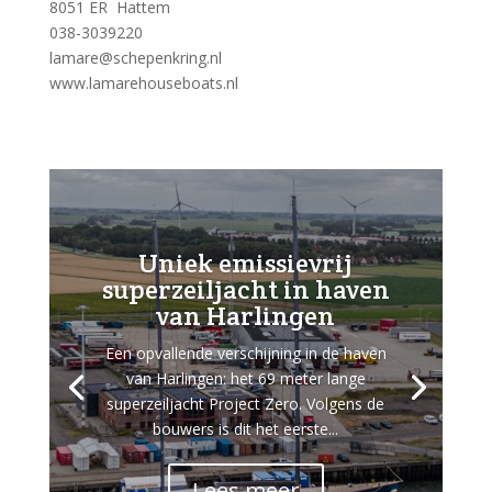
8051 ER Hattem
038-3039220
lamare@schepenkring.nl
www.lamarehouseboats.nl
Uniek emissievrij
superzeiljacht in haven
van Harlingen
Een opvallende verschijning in de haven
van Harlingen: het 69 meter lange
superzeiljacht Project Zero. Volgens de
bouwers is dit het eerste...
Lees meer