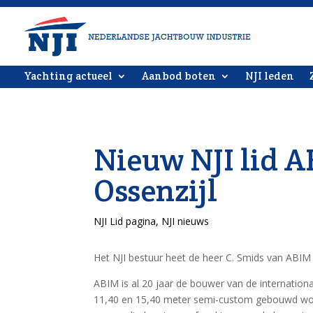
Yachting actueel
Aanbod boten
NJI leden
Nieuw NJI lid A
Ossenzijl
NJI Lid pagina
,
NJI nieuws
Het NJI bestuur heet de heer C. Smids van ABIM Y
ABIM is al 20 jaar de bouwer van de internation
11,40 en 15,40 meter semi-custom gebouwd wor