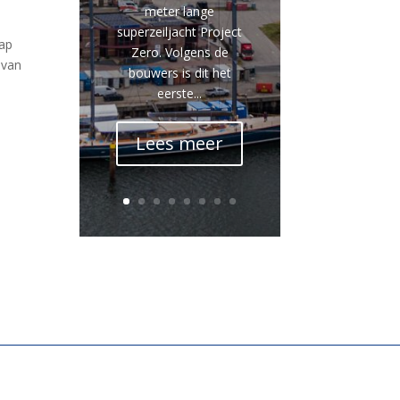
.
meter lange
superzeiljacht Project
rap
Zero. Volgens de
 van
bouwers is dit het
eerste...
Lees meer