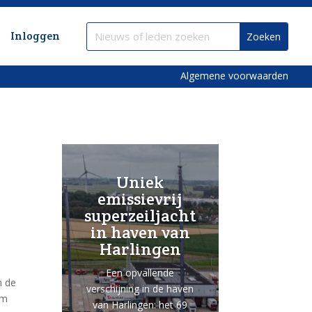
Inloggen
Algemene voorwaarden
Uniek
emissievrij
superzeiljacht
in haven van
Harlingen
Een opvallende
n de
verschijning in de haven
em
van Harlingen: het 69