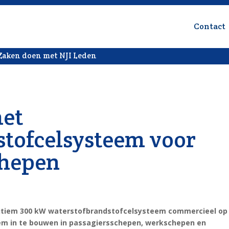
Contact
Zaken doen met NJI Leden
et
stofcelsysteem voor
chepen
itiem 300 kW waterstofbrandstofcelsysteem commercieel op
teem in te bouwen in passagiersschepen, werkschepen en