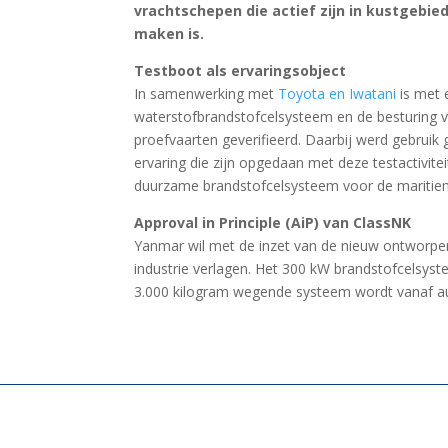
vrachtschepen die actief zijn in kustgebie
maken is.
Testboot als ervaringsobject
In samenwerking met
Toyota en Iwatani
is met
waterstofbrandstofcelsysteem en de besturing van
proefvaarten geverifieerd. Daarbij werd gebruik
ervaring die zijn opgedaan met deze testactivit
duurzame brandstofcelsysteem voor de maritie
Approval in Principle (AiP) van ClassNK
Yanmar wil met de inzet van de nieuw ontworpen
industrie verlagen. Het 300 kW brandstofcelsyst
3.000 kilogram wegende systeem wordt vanaf au