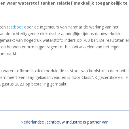
den waar waterstof tanken relatief makkelijk toegankelijk te
 een
testboot
door de ingenieurs van Yanmar de werking van het
 de achterliggende elektrische aandrijflijn tijdens daadwerkelijke
 gemaakt van hogedruk waterstofcilinders op 700 bar. De resultaten e
eiten hebben enorm bijgedragen tot het ontwikkelen van het eigen
me markt.
 waterstofbrandstofcelmodule de uitstoot van koolstof in de marit
eem heeft een laag geluidsniveau en is door ClassNK gecertificeerd. H
gustus 2023 op bestelling gemaakt.
Nederlandse Jachtbouw Industrie is partner van