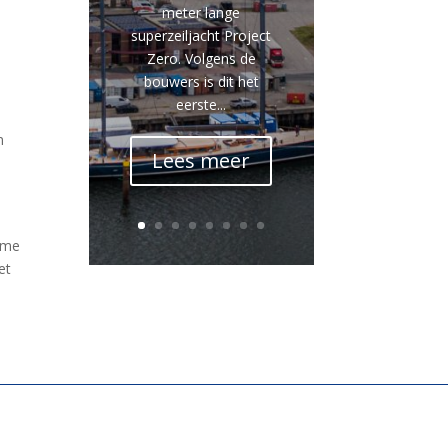
meter lange
superzeiljacht Project
Zero. Volgens de
bouwers is dit het
eerste...
n
Lees meer
ieme
et