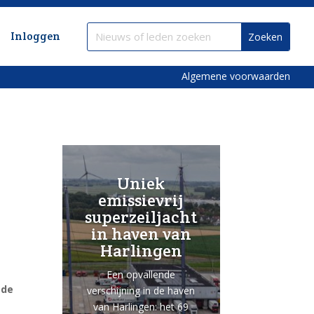
Inloggen
Algemene voorwaarden
Uniek
emissievrij
superzeiljacht
in haven van
Harlingen
Een opvallende
 de
verschijning in de haven
van Harlingen: het 69