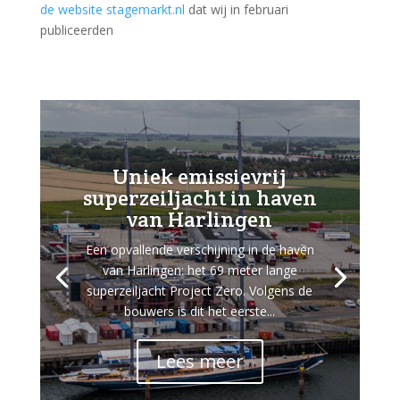
de website stagemarkt.nl
dat wij in februari
publiceerden
Uniek emissievrij
superzeiljacht in haven
van Harlingen
Een opvallende verschijning in de haven
van Harlingen: het 69 meter lange
superzeiljacht Project Zero. Volgens de
bouwers is dit het eerste...
Lees meer