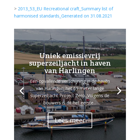
>
2013_53_EU Recreational craft_Summary list of
harmonised standards_Generated on 31.08.2021
Uniek emissievrij
superzeiljacht in haven
van Harlingen
Een opvallende verschijning in de haven
van Harlingen: het 69 meter lange
superzeiljacht Project Zero. Volgens de
bouwers is dit het eerste...
Lees meer