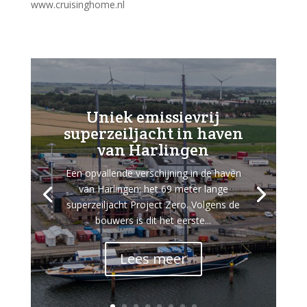
www.cruisinghome.nl
Uniek emissievrij
superzeiljacht in haven
van Harlingen
Een opvallende verschijning in de haven
van Harlingen: het 69 meter lange
superzeiljacht Project Zero. Volgens de
bouwers is dit het eerste...
Lees meer