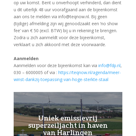
op uw komst. Bent u onverhoopt verhinderd, dan dient
u dit uiterlijk 48 uur voorafgaand aan de bijeenkomst
aan ons te melden via info@teqnow.nl. Bij geen
(tijdige) afmelding zijn wij genoodzaakt een ‘no show
fee’ van € 50 (excl. BTW) bij u in rekening te brengen.
Zodra u zich aanmeldt voor deze bijeenkomst,
verklaart u zich akkoord met deze voorwaarde.
Aanmelden
Aanmelden voor deze bijeenkomst kan via
info@fdp.nl
,
030 – 6000005 of via :
https://teqnow.nl/agenda/meer-
winst-dankzij-toepassing-van-hoge-sterkte-staal
Uniek emissievrij
superzeiljacht in haven
van Harlingen