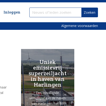
Inloggen
Algemene voorwaarden
Uniek
emissievrij
superzeiljacht
in haven van
Harlingen
 naar
Een opvallende
zal
verschijning in de haven
van Harlingen: het 69