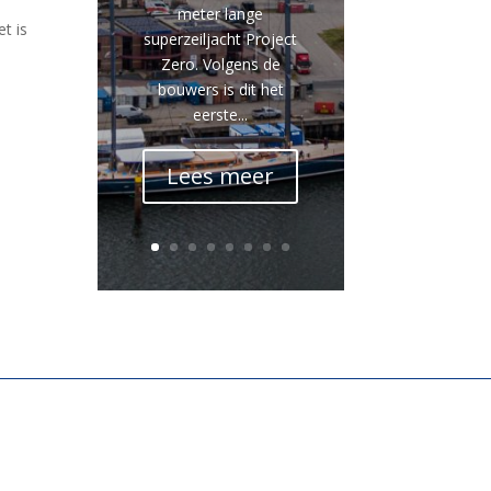
meter lange
t is
superzeiljacht Project
Zero. Volgens de
bouwers is dit het
eerste...
Lees meer