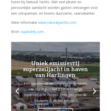
huren bij Natural Yachts. Met veel plezier en
persoonlijke aandacht worden gasten ontvangen voor
een ontspannen, en tevens duurzame, vaarvakantie.
Meer informatie
www.naturalyachts.com
Bron:
nauticlink.com
Uniek emissievrij
superzeiljacht in haven
van Harlingen
Een opvallende verschijning in de haven
van Harlingen: het 69 meter lange
superzeiljacht Project Zero. Volgens de
bouwers is dit het eerste...