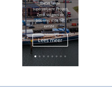
meter lange
superzeiljacht Project
Zero. Volgens de
bouwers is dit het
eerste...
Lees meer