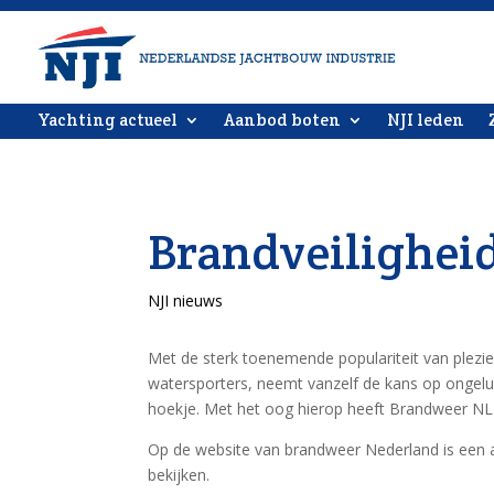
Yachting actueel
Aanbod boten
NJI leden
Brandveilighei
NJI nieuws
Met de sterk toenemende populariteit van plez
watersporters, neemt vanzelf de kans op ongeluk
hoekje. Met het oog hierop heeft Brandweer N
Op de website van brandweer Nederland is een 
bekijken.