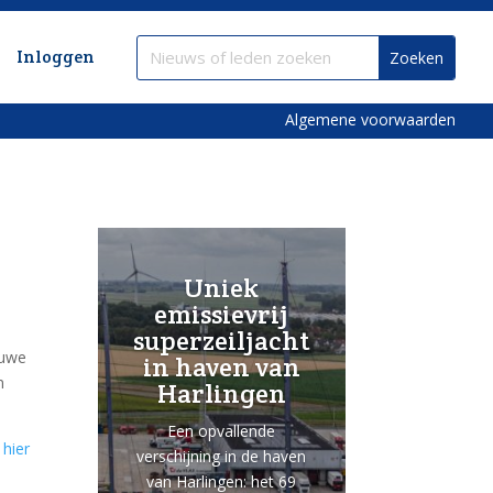
Inloggen
Algemene voorwaarden
Uniek
emissievrij
superzeiljacht
euwe
in haven van
n
Harlingen
Een opvallende
u
hier
verschijning in de haven
van Harlingen: het 69