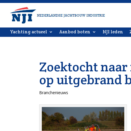
Yachting actueel
Aanbod boten
NJI leden
Zoektocht naar 
op uitgebrand b
Branchenieuws