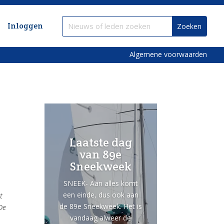
Inloggen
Algemene voorwaarden
Laatste dag
van 89e
Sneekweek
SNEEK- Aan alles komt
een einde, dus ook aan
t
de 89e Sneekweek. Het is
De
vandaag alweer de
e