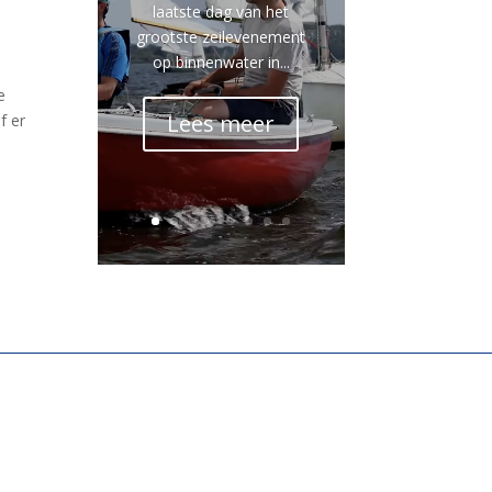
laatste dag van het
grootste zeilevenement
op binnenwater in...
e
Lees meer
f er