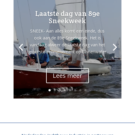
Laatste dag van 89e
Sneekweek
SNEEK- Aan alles komt een einde, dus
ook aan de 89e Sneekweek. Het is
vandaag alweer de laatste dag van het
grootste zeilevenement op binnenwater
in...
Lees meer