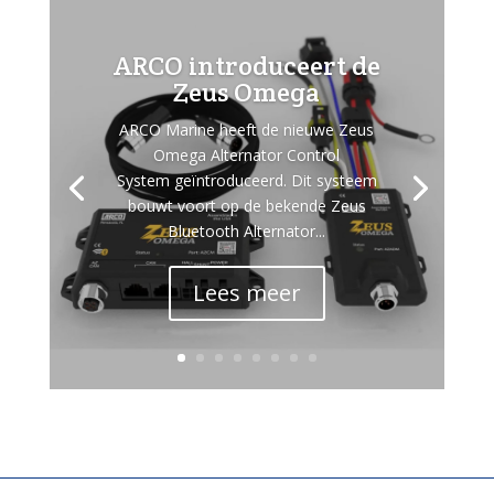
ARCO introduceert de
Zeus Omega
ARCO Marine heeft de nieuwe Zeus
Omega Alternator Control
System geïntroduceerd. Dit systeem
bouwt voort op de bekende Zeus
Bluetooth Alternator...
Lees meer