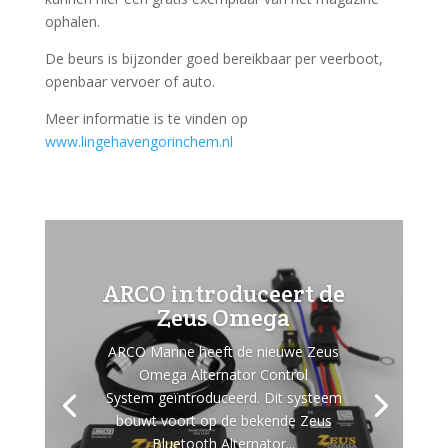
ophalen.
De beurs is bijzonder goed bereikbaar per veerboot,
openbaar vervoer of auto.
Meer informatie is te vinden op
www.lingehavengorinchem.nl
ARCO introduceert de
Zeus Omega
ARCO Marine heeft de nieuwe Zeus
Omega Alternator Control
System geïntroduceerd. Dit systeem
bouwt voort op de bekende Zeus
Bluetooth Alternator...