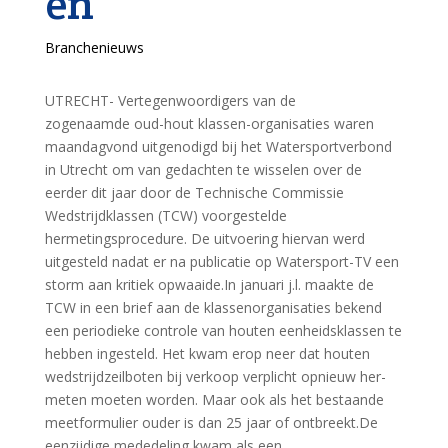
en
Branchenieuws
UTRECHT- Vertegenwoordigers van de
zogenaamde oud-hout klassen-organisaties waren
maandagvond uitgenodigd bij het Watersportverbond
in Utrecht om van gedachten te wisselen over de
eerder dit jaar door de Technische Commissie
Wedstrijdklassen (TCW) voorgestelde
hermetingsprocedure. De uitvoering hiervan werd
uitgesteld nadat er na publicatie op Watersport-TV een
storm aan kritiek opwaaide.In januari j.l. maakte de
TCW in een brief aan de klassenorganisaties bekend
een periodieke controle van houten eenheidsklassen te
hebben ingesteld. Het kwam erop neer dat houten
wedstrijdzeilboten bij verkoop verplicht opnieuw her-
meten moeten worden. Maar ook als het bestaande
meetformulier ouder is dan 25 jaar of ontbreekt.De
eenzijdige mededeling kwam als een…