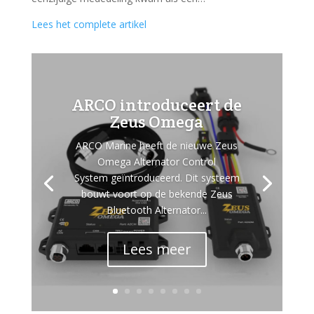
Lees het complete artikel
ARCO introduceert de
Zeus Omega
ARCO Marine heeft de nieuwe Zeus
Omega Alternator Control
System geïntroduceerd. Dit systeem
bouwt voort op de bekende Zeus
Bluetooth Alternator...
Lees meer