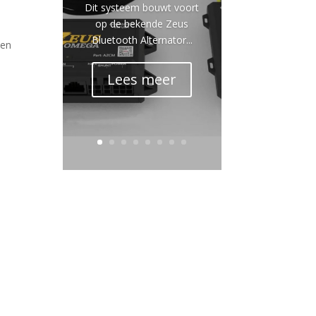
Dit systeem bouwt voort
op de bekende Zeus
Bluetooth Alternator...
sen
Lees meer