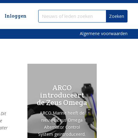
Inloggen
Algemene voorwaarden
ARCO
introduceert
de Zeus Omega
ARCO Marine heeft de
 Dit
nieuwe Zeus Omega
de
Alternator Control
water
System geïntroduceerd.