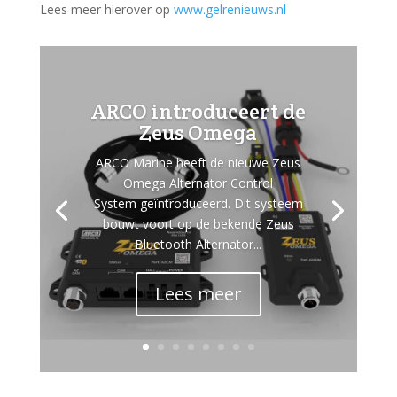
Lees meer hierover op
www.gelrenieuws.nl
ARCO introduceert de
Zeus Omega
ARCO Marine heeft de nieuwe Zeus
Omega Alternator Control
System geïntroduceerd. Dit systeem
bouwt voort op de bekende Zeus
Bluetooth Alternator...
Lees meer