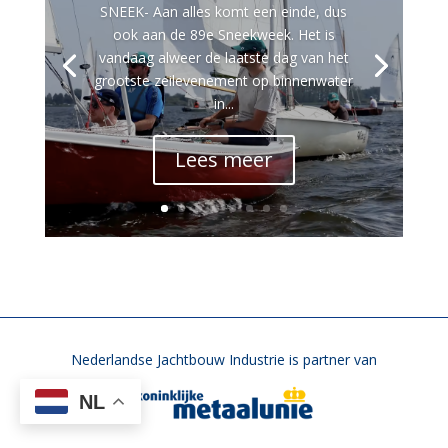
SNEEK- Aan alles komt een einde, dus
ook aan de 89e Sneekweek. Het is
vandaag alweer de laatste dag van het
grootste zeilevenement op binnenwater
in...
Lees meer
Nederlandse Jachtbouw Industrie is partner van
NL