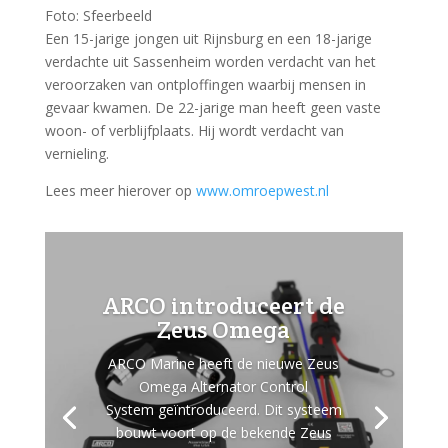
Foto: Sfeerbeeld
Een 15-jarige jongen uit Rijnsburg en een 18-jarige
verdachte uit Sassenheim worden verdacht van het
veroorzaken van ontploffingen waarbij mensen in
gevaar kwamen. De 22-jarige man heeft geen vaste
woon- of verblijfplaats. Hij wordt verdacht van
vernieling.
Lees meer hierover op
www.omroepwest.nl
ARCO introduceert de
Zeus Omega
ARCO Marine heeft de nieuwe Zeus
Omega Alternator Control
System geïntroduceerd. Dit systeem
bouwt voort op de bekende Zeus