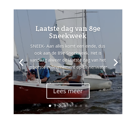
Laatste dag van 89e
Sneekweek
SNEEK- Aan alles komt een einde, dus
ook aan de 89e Sneekweek. Het is
vandaag alweer de laatste dag van het
grootste zeilevenement op binnenwater
in...
Lees meer