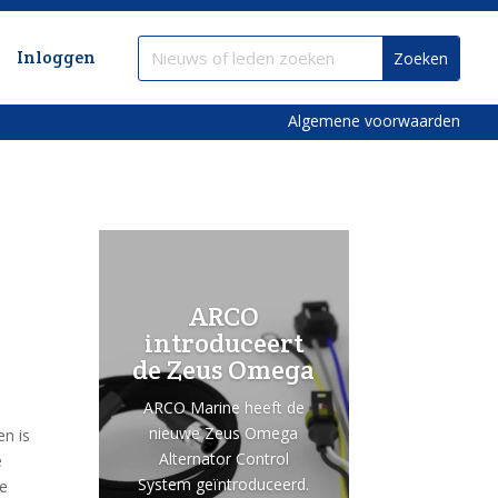
Inloggen
Algemene voorwaarden
ARCO
introduceert
de Zeus Omega
ARCO Marine heeft de
nieuwe Zeus Omega
en is
Alternator Control
e
System geïntroduceerd.
te