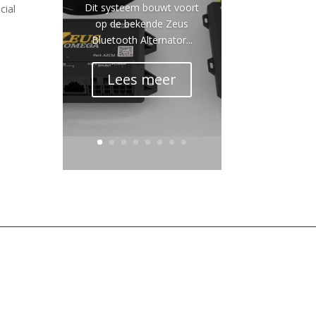
Dit systeem bouwt voort
cial
op de bekende Zeus
Bluetooth Alternator...
Lees meer