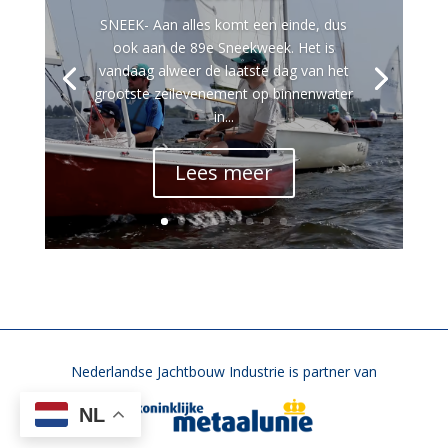
SNEEK- Aan alles komt een einde, dus
ook aan de 89e Sneekweek. Het is
vandaag alweer de laatste dag van het
grootste zeilevenement op binnenwater
in...
Lees meer
Nederlandse Jachtbouw Industrie is partner van
NL