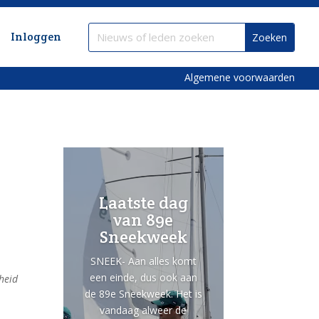
Inloggen
Algemene voorwaarden
Laatste dag
van 89e
Sneekweek
SNEEK- Aan alles komt
een einde, dus ook aan
heid
de 89e Sneekweek. Het is
vandaag alweer de