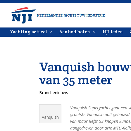
Yachting actueel
Aanbod boten
NJI leden
Vanquish bouwt
van 35 meter
Branchenieuws
Vanquish Superyachts gaat een 
grootste Vanquish ooit gebouwd.
Vanquish
van maar liefst 53 knopen kunnen
aangedreven door drie MTU-Rolls