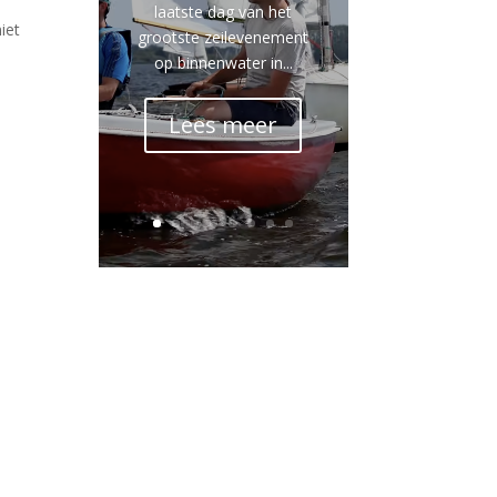
laatste dag van het
iet
grootste zeilevenement
op binnenwater in...
Lees meer