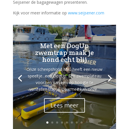
Seijsener de bagagewagen presenteren.
Kijk voor meer informatie op
www.seijsener.com
Met een DogUp
zwemtrap maak je
hond echt blij
Onze scheepshond Milo heeft een nieuw
speeltje...een DogUp. Een zwemplateau
voorzien van een op hoogte te
verstellen trapje. Daarmee kan onze...
Lees meer