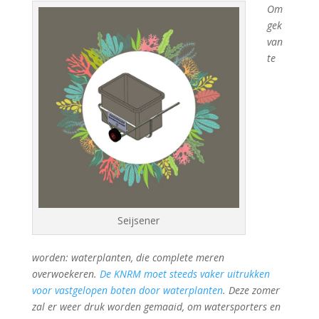
Om
gek
van
te
Seijsener
worden: waterplanten, die complete meren
overwoekeren.
De KNRM moet steeds vaker uitrukken
voor vastgelopen boten door waterplanten
. Deze zomer
zal er weer druk worden gemaaid, om watersporters en