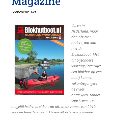
Magazine
Branchenieuws
Varen in
Nederland, maar
dan nèt even
anders, dat kan
met de
Blokhutboot. Met
dit bijzondere
vaartuig (letterlijk:
een blokhut op een
boot) kunnen
vakantiegangers
de rivier
ontdekken, zonder
vaarbewijs. De
mogelijkheden breiden rap uit: in de zomer van 2019
kunnen huurders reeds kiezen uit drie verschillende