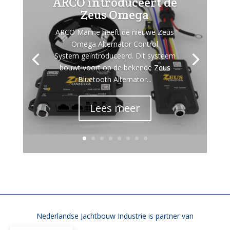
ARCO introduceert de
Zeus Omega
ARCO Marine heeft de nieuwe Zeus
Omega Alternator Control
System geïntroduceerd. Dit systeem
bouwt voort op de bekende Zeus
Bluetooth Alternator...
Lees meer
Nederlandse Jachtbouw Industrie is partner van