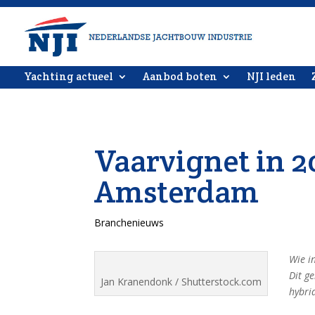
Yachting actueel
Aanbod boten
NJI leden
Vaarvignet in 2
Amsterdam
Branchenieuws
Wie i
Dit ge
Jan Kranendonk / Shutterstock.com
hybri