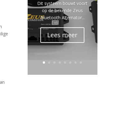
Dit systeem bouwt voort
op de bekende Zeus
Bluetooth Alternator...
n
Lees meer
ilige
van