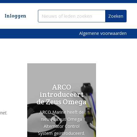
Inloggen
Algemene voorwaarden
ARCO
introduceert
de Zeus Omega
ARCO Marine heeft de
net.
nieuwe Zeus Omega
Alternator Control
System geïntroduceerd.