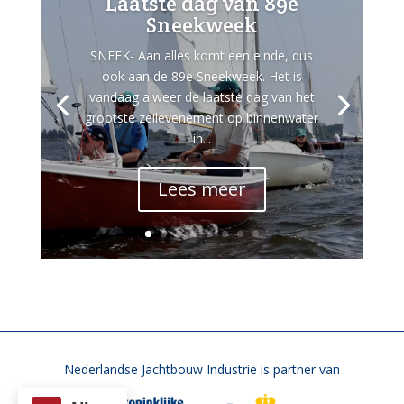
Laatste dag van 89e
Sneekweek
SNEEK- Aan alles komt een einde, dus
ook aan de 89e Sneekweek. Het is
vandaag alweer de laatste dag van het
grootste zeilevenement op binnenwater
in...
Lees meer
Nederlandse Jachtbouw Industrie is partner van