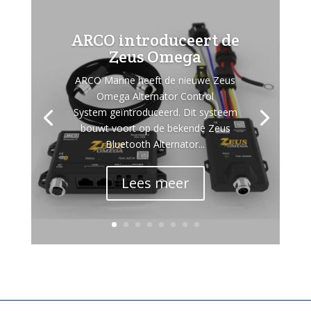
ARCO introduceert de
Zeus Omega
ARCO Marine heeft de nieuwe Zeus
Omega Alternator Control
System geïntroduceerd. Dit systeem
bouwt voort op de bekende Zeus
Bluetooth Alternator...
Lees meer