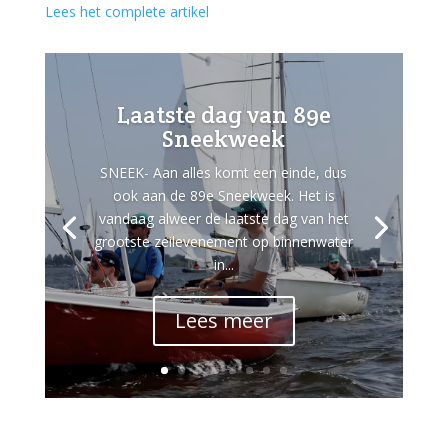
Lees het complete artikel
Laatste dag van 89e
Sneekweek
SNEEK- Aan alles komt een einde, dus
ook aan de 89e Sneekweek. Het is
vandaag alweer de laatste dag van het
grootste zeilevenement op binnenwater
in...
Lees meer