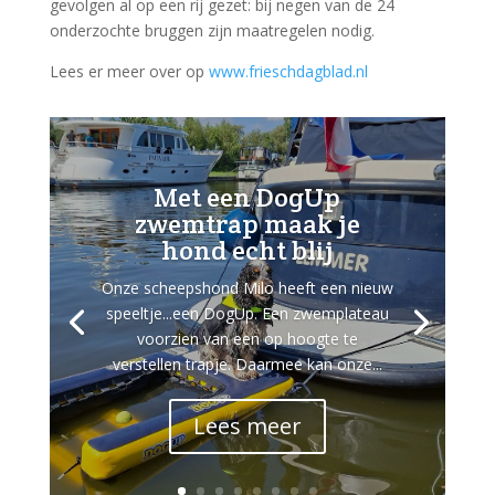
gevolgen al op een rij gezet: bij negen van de 24
onderzochte bruggen zijn maatregelen nodig.
Lees er meer over op
www.frieschdagblad.nl
Met een DogUp
zwemtrap maak je
hond echt blij
Onze scheepshond Milo heeft een nieuw
speeltje...een DogUp. Een zwemplateau
voorzien van een op hoogte te
verstellen trapje. Daarmee kan onze...
Lees meer