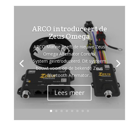
ARCO introduceert de
Zeus Omega
ARCO Marine heeft de nieuwe Zeus
Omega Alternator Control
System geïntroduceerd. Dit systeem
bouwt voort op de bekende Zeus
Bluetooth Alternator...
Lees meer