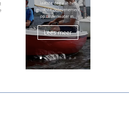
laatste dag van het
t
grootste zeilevenement
e
op binnenwater in...
Lees meer