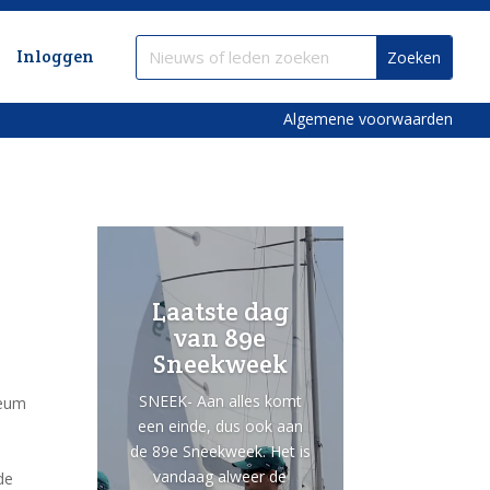
Inloggen
Algemene voorwaarden
Laatste dag
van 89e
Sneekweek
SNEEK- Aan alles komt
seum
een einde, dus ook aan
de 89e Sneekweek. Het is
vandaag alweer de
de