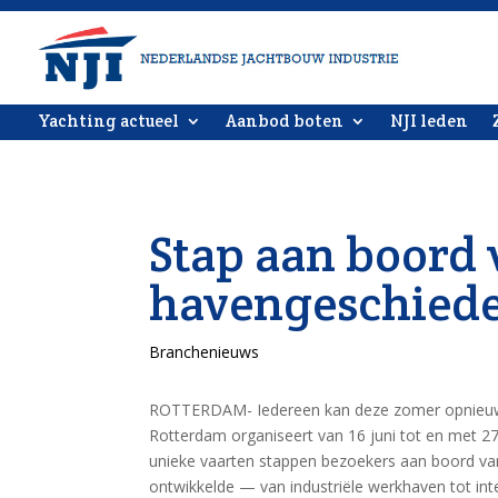
Yachting actueel
Aanbod boten
NJI leden
Stap aan boord
havengeschied
Branchenieuws
ROTTERDAM- Iedereen kan deze zomer opnieuw 
Rotterdam organiseert van 16 juni tot en met 2
unieke vaarten stappen bezoekers aan boord va
ontwikkelde — van industriële werkhaven tot in