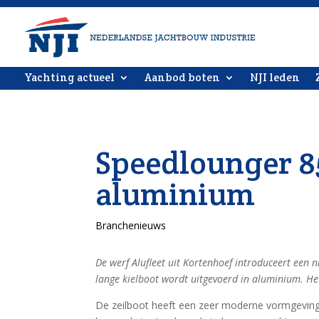
Yachting actueel
Aanbod boten
NJI leden
Speedlounger 8
aluminium
Branchenieuws
De werf Alufleet uit Kortenhoef introduceert een 
lange kielboot wordt uitgevoerd in aluminium. H
De zeilboot heeft een zeer moderne vormgeving,