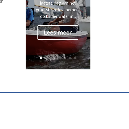
en,
laatste dag van het
grootste zeilevenement
op binnenwater in...
Lees meer