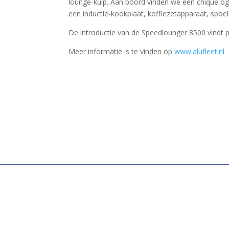
lounge-kuip. Aan boord vinden we een chique og
een inductie-kookplaat, koffiezetapparaat, spoelb
De introductie van de Speedlounger 8500 vindt 
Meer informatie is te vinden op
www.alufleet.nl