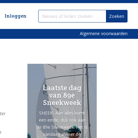
Inloggen
Algemene voorwaarden
Laatste dag
van 89e
Sneekweek
SNEEK- Aan alles komt
ter
een einde, dus ook aan
de 89e Sneekweek. Het is
e
vandaag alweer de