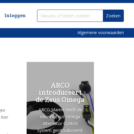
Inloggen
Algemene voorwaarden
ARCO
introduceert
de Zeus Omega
ARCO Marine heeft de
gen
nieuwe Zeus Omega
 hier
Alternator Control
System geïntroduceerd.