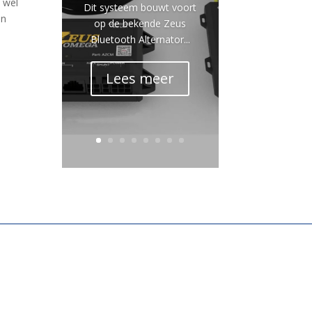
 wel
Dit systeem bouwt voort
en
op de bekende Zeus
Bluetooth Alternator...
Lees meer