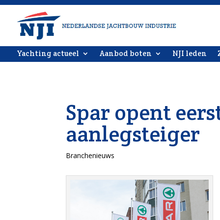
Yachting actueel
Aanbod boten
NJI leden
Spar opent eer
aanlegsteiger
Branchenieuws