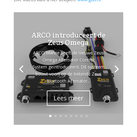
ARCO introduceert de
Zeus Omega
ARCO Marine heeft de nieuwe Zeus
Omega Alternator Control
System geïntroduceerd. Dit systeem
bouwt voort op de bekende Zeus
Bluetooth Alternator...
Lees meer