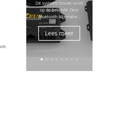
Dit systeem bouwt voort
op de bekende Zeus
Bluetooth Alternator...
Lees meer
ade.