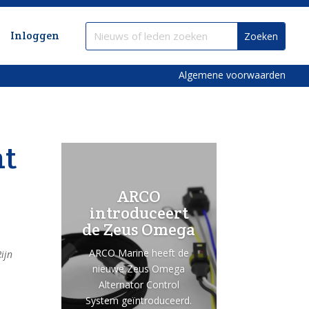
Inloggen
Algemene voorwaarden
mt
ARCO
introduceert
de Zeus Omega
ARCO Marine heeft de
ijn
nieuwe Zeus Omega
Alternator Control
System geïntroduceerd.