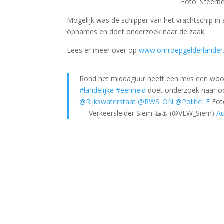
Foto: Sfeerb
Mogelijk was de schipper van het vrachtschip in
opnames en doet onderzoek naar de zaak.
Lees er meer over op
www.omroepgelderlander.
Rond het middaguur heeft een mvs een wo
#landelijke
#eenheid
doet onderzoek naar oo
@Rijkswaterstaat
@RWS_ON
@PolitieLE
Foto
— Verkeersleider Siem 🚤⚓️ (@VLW_Siem)
Au