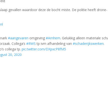
eeld
 slaap gevallen waardoor deze de bocht miste. De politie heeft drone-
nl
onark
#aangevaren
omgeving
#Arnhem
. Gelukkig alleen materiale sch
rzaak. Collega’s
#RWS
tp ivm afhandeling van
#schaderijkswerken
.
’s collega tp.
pic.twitter.com/DXpxcP8fM5
gust 20, 2020