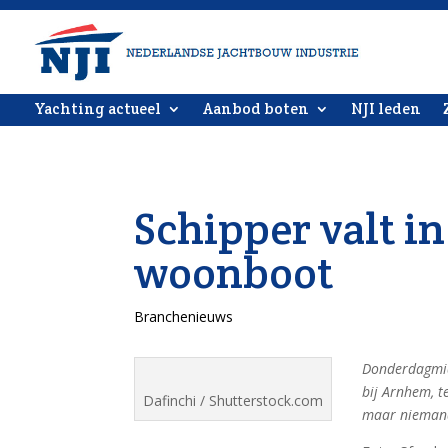
Yachting actueel
Aanbod boten
NJI leden
Schipper valt i
woonboot
Branchenieuws
Donderdagmid
bij Arnhem, t
Dafinchi / Shutterstock.com
maar nieman