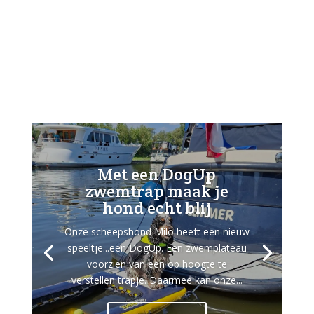
Met een DogUp
zwemtrap maak je
hond echt blij
Onze scheepshond Milo heeft een nieuw
speeltje...een DogUp. Een zwemplateau
voorzien van een op hoogte te
verstellen trapje. Daarmee kan onze...