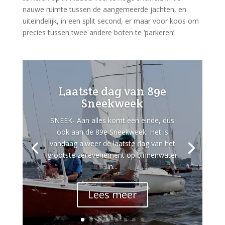
nauwe ruimte tussen de aangemeerde jachten, en
uiteindelijk, in een split second, er maar voor koos om
precies tussen twee andere boten te ‘parkeren’.
Laatste dag van 89e
Sneekweek
SNEEK- Aan alles komt een einde, dus
ook aan de 89e Sneekweek. Het is
vandaag alweer de laatste dag van het
grootste zeilevenement op binnenwater
in...
Lees meer